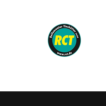
info@rct.de
0251-62080-0
REIFENCENTE
KFZ-Meister
SHOP
/
Felgen