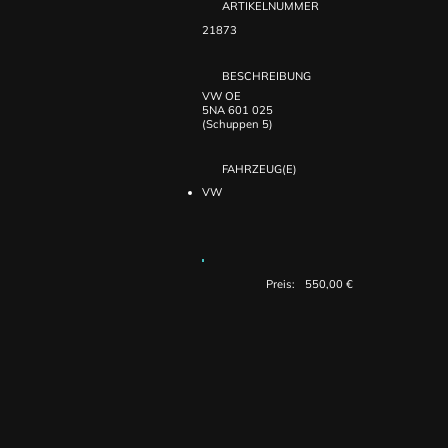
ARTIKELNUMMER
21873
BESCHREIBUNG
VW OE
5NA 601 025
(Schuppen 5)
FAHRZEUG(E)
VW
Preis:
550,00 €