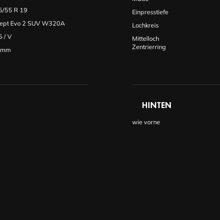
5/55 R 19
Einpresstiefe
Cept Evo 2 SUV W320A
Lochkreis
5
/
V
Mittelloch
Zentrierring
0mm
HINTEN
wie vorne