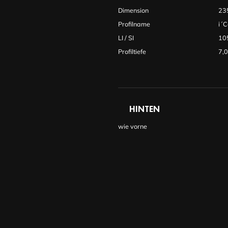
Dimension
23
Profilname
i´
LI / SI
10
Profiltiefe
7,
HINTEN
wie vorne