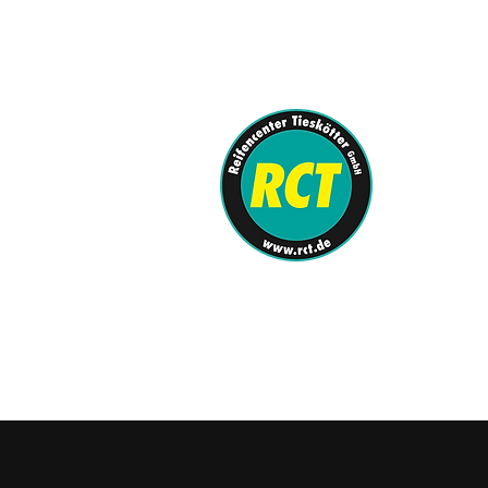
info@rct.de
0251-62080-0
REIFENCENTE
KFZ-Meister
SHOP
/
Komplet