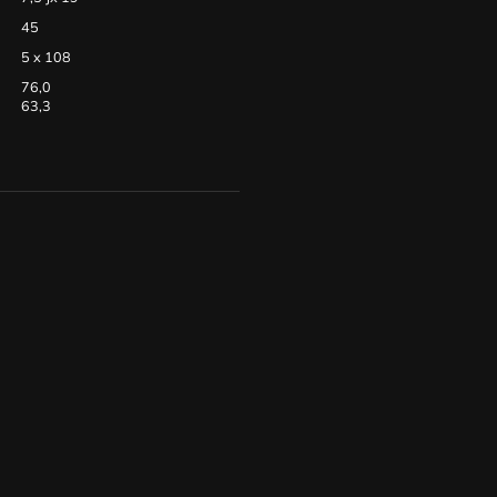
45
5 x 108
76,0
63,3