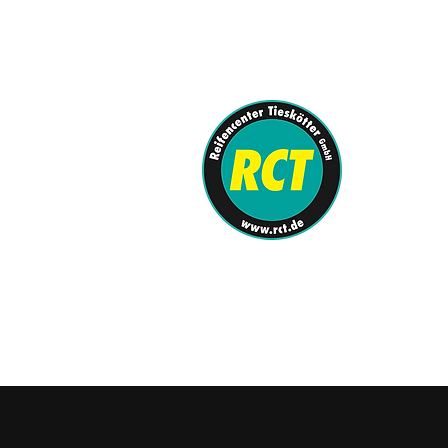
info@rct.de
0251-62080-0
REIFENCENTE
KFZ-Meister
SHOP
/
Reifen