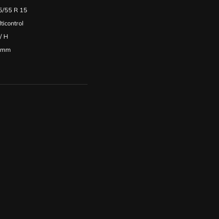
5/55 R 15
ticontrol
/
H
0mm