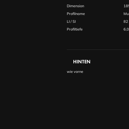
Dimension
18
Profilname
Mul
LI / SI
82
Profiltiefe
6,
HINTEN
wie vorne