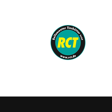
info@rct.de
0251-62080-0
REIFENCENTE
KFZ-Meister
SHOP
/
Komplet