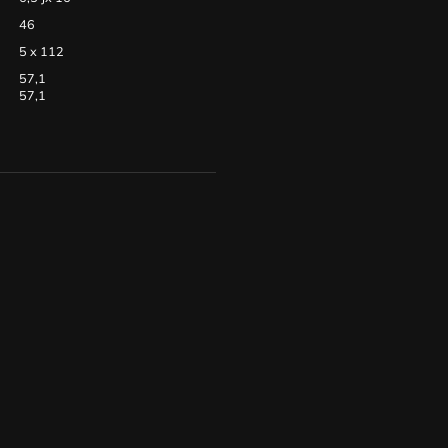
46
5 x 112
57,1
57,1