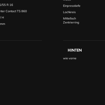
5/55 R 16
Einpresstiefe
nter Contact TS 860
Lochkreis
/
H
Mittelloch
Zentrierring
0mm
HINTEN
wie vorne