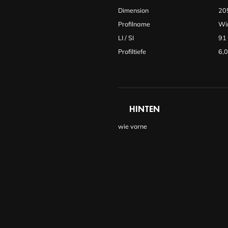
Dimension
20
Profilname
Wi
LI / SI
91
Profiltiefe
6,
HINTEN
wie vorne