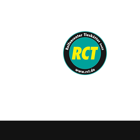
info@rct.de
0251-62080-0
REIFENCENTE
KFZ-Meister
SHOP
/
Felgen