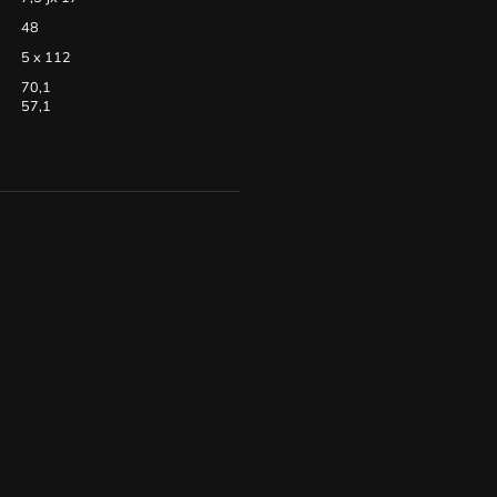
48
5 x 112
70,1
57,1