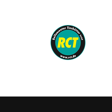
info@rct.de
0251-62080-0
REIFENCENTE
KFZ-Meister
SHOP
/
Reifen