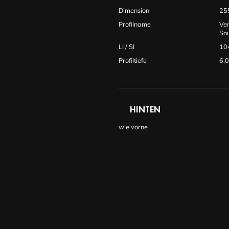
Dimension
25
Profilname
Ve
So
LI / SI
10
Profiltiefe
6,
HINTEN
wie vorne