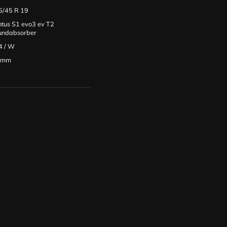
5/45 R 19
ntus S1 evo3 ev T2
undabsorber
4
/
W
0mm